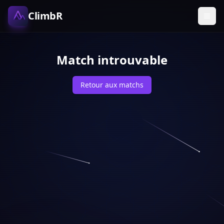
ClimbR
Match introuvable
Retour aux matchs